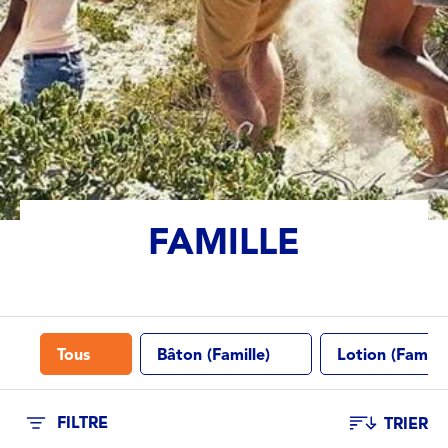
Format pratique
Formule légère
Hydratant
Hypoallergène
FAMILLE
Non-irritant
Protection à large spectre UVA/UVB
Protection UVA/UVB
Tous
Bâton (Famille)
Lotion (Famill
Résistant à l’eau (80 minutes)
FILTRE
TRIER