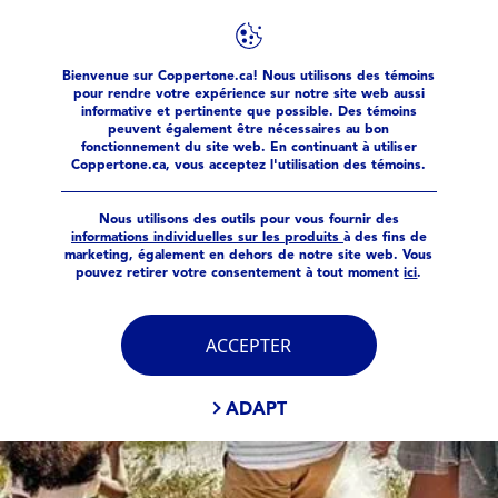
FILTRES
Bienvenue sur Coppertone.ca! Nous utilisons des témoins
Produits
Famille
pour rendre votre expérience sur notre site web aussi
TYPE DE PRODUIT
informative et pertinente que possible. Des témoins
peuvent également être nécessaires au bon
fonctionnement du site web. En continuant à utiliser
Coppertone.ca, vous acceptez l'utilisation des témoins.
Bâton (Famille)
Nous utilisons des outils pour vous fournir des
Lotion (Famille)
informations individuelles sur les produits
à des fins de
marketing, également en dehors de notre site web. Vous
pouvez retirer votre consentement à tout moment
ici
.
Vaporisateur
ACCEPTER
Vaporisateur (Famille)
ADAPT
PROPRIÉTÉS